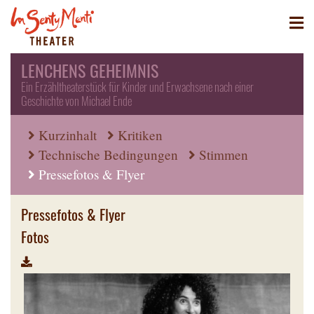
LENCHENS GEHEIMNIS
Ein Erzähltheaterstück für Kinder und Erwachsene nach einer
Geschichte von Michael Ende
Kurzinhalt
Kritiken
Technische Bedingungen
Stimmen
Pressefotos & Flyer
Pressefotos & Flyer
Fotos